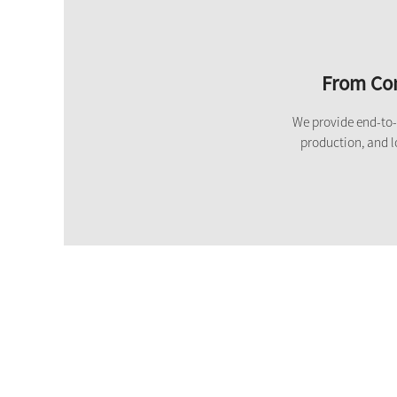
From Con
We provide end-to-e
production, and l