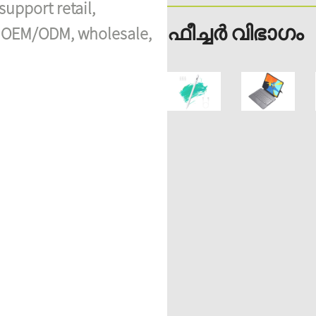
support retail,
ഫീച്ചർ വിഭാഗം
h OEM/ODM, wholesale,