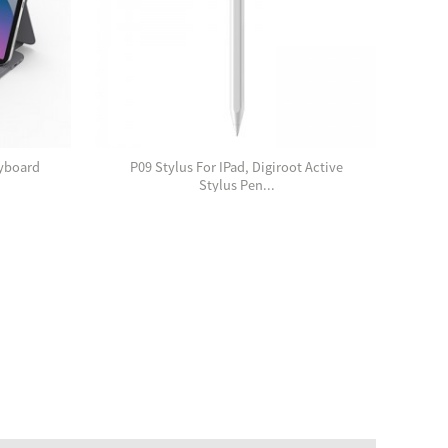
execution
for
from
retail,
concept
education,
to
and
delivery.
distribution
partners.
yboard
P09 Stylus For IPad, Digiroot Active
KT1
Stylus Pen...