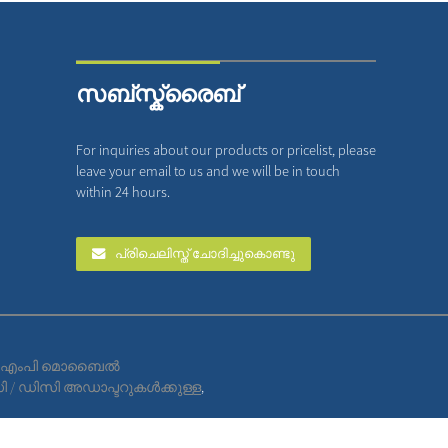
സബ്സ്ക്രൈബ്
For inquiries about our products or pricelist, please
leave your email to us and we will be in touch
within 24 hours.
പ്രിചെലിസ്ത് ചോദിച്ചുകൊണ്ടു
എംപി മൊബൈൽ
One-Stop Structured Cabling Products
 / ഡിസി അഡാപ്ടറുകൾക്കുള്ള
Professional Mobile Charger Manufacturer
,
Supplier