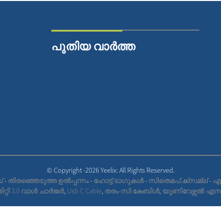
പുതിയ വാർത്ത
© Copyright -2026 Yeelix: All Rights Reserved.
്
-
തിരഞ്ഞെടുത്ത ഉൽപ്പന്നം
-
ഹോട്ട് ടാഗുകൾ
-
സിതെമപ്.ക്സമ്ല്
-
എ
ിറ്റി 3.0 വാൾ ചാർജർ
,
Usb C Cable
,
തരം-സി കേബിൾ
,
യൂണിവേഴ്സൽ എസി