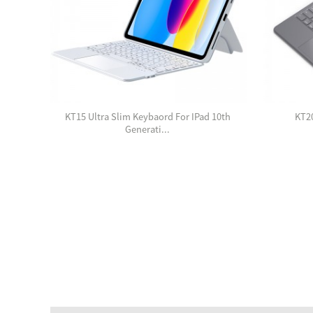
ve
KT15 Ultra Slim Keybaord For IPad 10th
KT2
Generati...