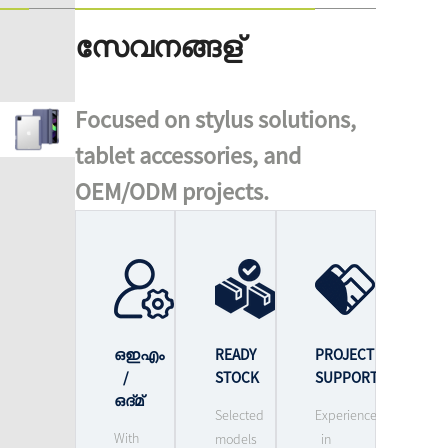
സേവനങ്ങള്
Focused on stylus solutions,
tablet accessories, and
OEM/ODM projects.
ഒഇഎം
READY
PROJECT
/
STOCK
SUPPORT
ഒദ്മ്
Selected
Experience
With
models
in