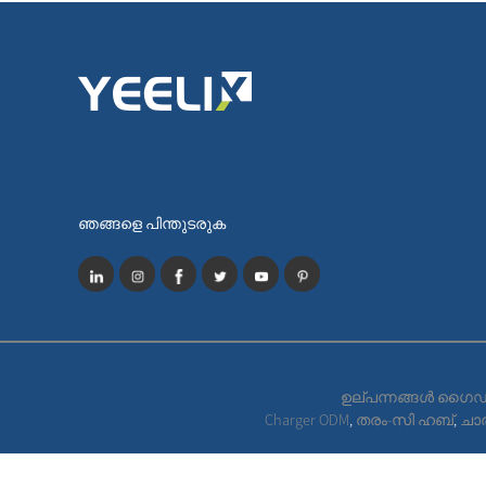
ഞങ്ങളെ പിന്തുടരുക
ഉല്പന്നങ്ങൾ ഗൈഡ
Charger ODM
,
തരം-സി ഹബ്
,
ചാര