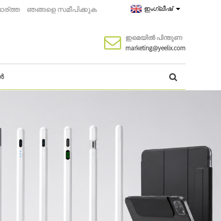
ഇംഗ്ലീഷ്
ാര്ത്ത
ഞങ്ങളെ സമീപിക്കുക
ഇമെയിൽ പിന്തുണ
marketing@yeelix.com
ങൾ